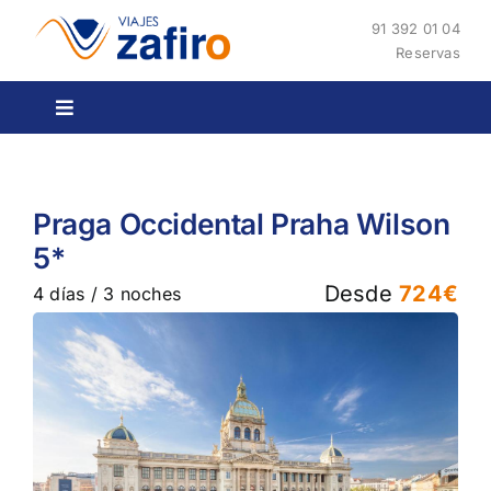
Saltar
91 392 01 04
al
Reservas
contenido
Toggle
Navigation
Home
Praga Occidental Praha Wilson
Vacaciones
5*
Desde
724€
4 días / 3 noches
Business Travel
Eventos
Nosotros